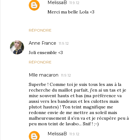
MelissaB
11.9.12
Merci ma belle Lola <3
RÉPONDRE
Anne France
11.9.12
Joli ensemble <3
RÉPONDRE
Mlle macaron
11.9.12
Superbe ! Comme toi je suis tous les ans à la
recherche du maillot parfait, j'en ai un tas et je
mixe souvent hauts et bas (ma préférence va
aussi vers les bandeaux et les culottes mais
plutot hautes) ! Ton teint magnifique me
redonne envie de me mettre au soleil mais
malheureusement il s'en va et je récupère peu à
peu mon teint de lavabo... Snif ! ;-)
MelissaB
11.9.12