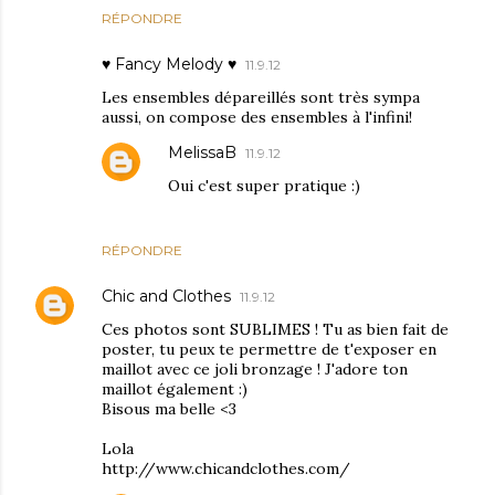
RÉPONDRE
♥ Fancy Melody ♥
11.9.12
Les ensembles dépareillés sont très sympa
aussi, on compose des ensembles à l'infini!
MelissaB
11.9.12
Oui c'est super pratique :)
RÉPONDRE
Chic and Clothes
11.9.12
Ces photos sont SUBLIMES ! Tu as bien fait de
poster, tu peux te permettre de t'exposer en
maillot avec ce joli bronzage ! J'adore ton
maillot également :)
Bisous ma belle <3
Lola
http://www.chicandclothes.com/