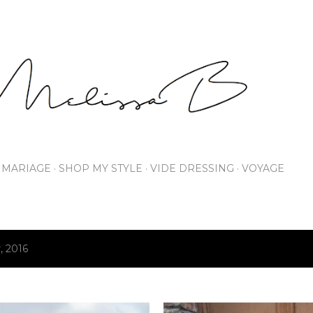
Accéder au contenu principal
MARIAGE
SHOP MY STYLE
VIDE DRESSING
VOYAGE
r, 2016