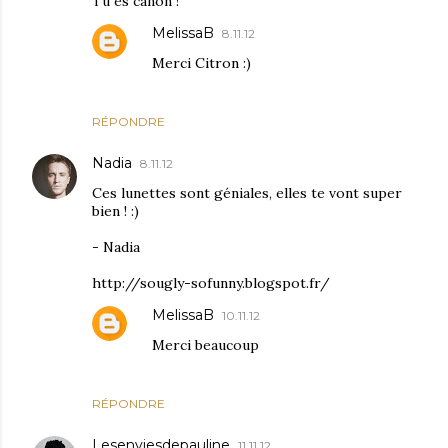
Tu es canon !
MelissaB
8.11.12
Merci Citron :)
RÉPONDRE
Nadia
8.11.12
Ces lunettes sont géniales, elles te vont super
bien ! :)
- Nadia
http://sougly-sofunny.blogspot.fr/
MelissaB
10.11.12
Merci beaucoup
RÉPONDRE
Lesenviesdepauline
11.11.12