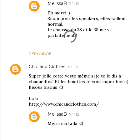
MelissaB
7.11.12
Eh merci :)
Sinon pour les speakers, elles taillent
normal.
Je chausse du 38 et le 38 me va
parfaitement !
RÉPONDRE
Chic and Clothes
6.11.12
Super jolie cette veste même si je te le dis à
chaque fois! Et les lunettes te vont super bien :)
Bisous bisous <3
Lola
http://www.chicandclothes.com/
MelissaB
7.11.12
Merci ma Lola <3