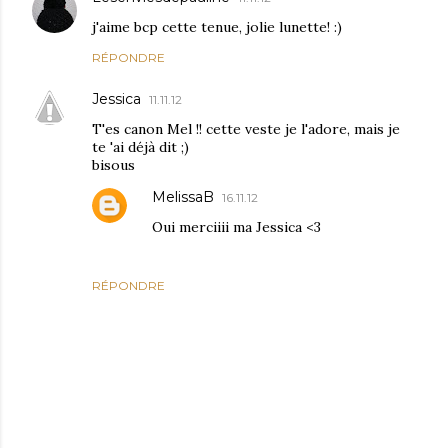
j'aime bcp cette tenue, jolie lunette! :)
RÉPONDRE
Jessica
11.11.12
T'es canon Mel !! cette veste je l'adore, mais je
te 'ai déjà dit ;)
bisous
MelissaB
16.11.12
Oui merciiii ma Jessica <3
RÉPONDRE