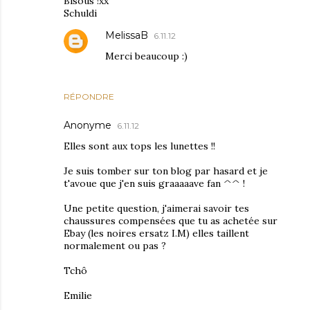
Bisous !xx
Schuldi
MelissaB
6.11.12
Merci beaucoup :)
RÉPONDRE
Anonyme
6.11.12
Elles sont aux tops les lunettes !!
Je suis tomber sur ton blog par hasard et je
t'avoue que j'en suis graaaaave fan ^^ !
Une petite question, j'aimerai savoir tes
chaussures compensées que tu as achetée sur
Ebay (les noires ersatz I.M) elles taillent
normalement ou pas ?
Tchô
Emilie