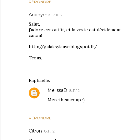
RÉPONDRE
Anonyme
7.11.12
Salut,
j'adore cet outfit, et la veste est décidément
canon!
http://galaksylauve.blogspot.fr/
Tcous,
Raphaëlle.
MelissaB
8.11.12
Merci beaucoup :)
RÉPONDRE
Citron
8.11.12