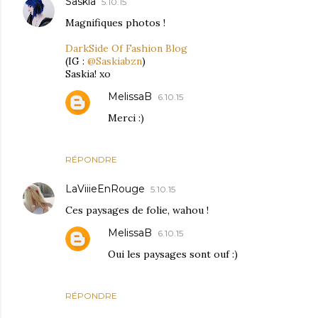
Saskia
5.10.15
Magnifiques photos !
DarkSide Of Fashion Blog
(IG :
@Saskiabzn
)
Saskia! xo
MelissaB
6.10.15
Merci :)
RÉPONDRE
LaViiieEnRouge
5.10.15
Ces paysages de folie, wahou !
MelissaB
6.10.15
Oui les paysages sont ouf :)
RÉPONDRE