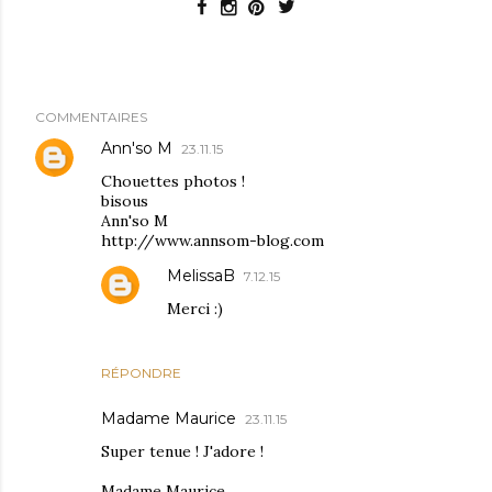
COMMENTAIRES
Ann'so M
23.11.15
Chouettes photos !
bisous
Ann'so M
http://www.annsom-blog.com
MelissaB
7.12.15
Merci :)
RÉPONDRE
Madame Maurice
23.11.15
Super tenue ! J'adore !
Madame Maurice