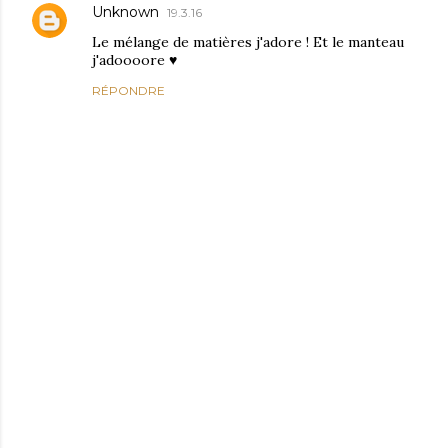
Unknown
19.3.16
Le mélange de matières j'adore ! Et le manteau
j'adoooore ♥
RÉPONDRE
E