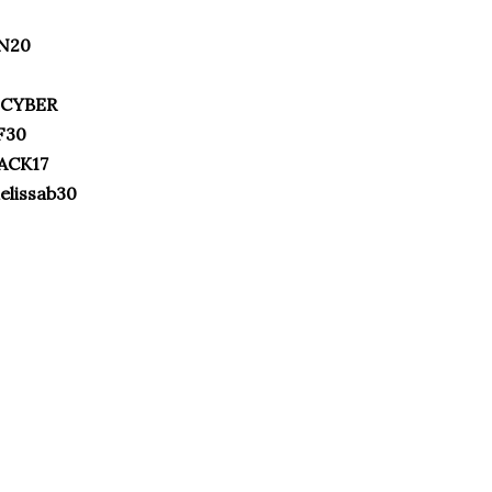
N20
CYBER
F30
ACK17
elissab30